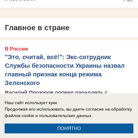
Главное в стране
В России
"Это, считай, всё!": Экс-сотрудник
Службы безопасности Украины назвал
главный признак конца режима
Зеленского
Василий Прозоров провел параллель с
аналогичной ситуацией в истории прошлого
Наш сайт использует куки.
Продолжая его использовать, вы даете согласие на обработку
века, который один в один напоминает то, что ...
файлов cookie
и пользовательских данных.
ПОНЯТНО