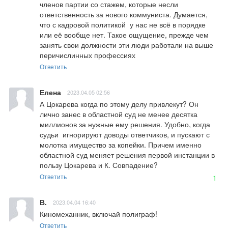
членов партии со стажем, которые несли 
ответственность за нового коммуниста. Думается, 
что с кадровой политикой  у нас не всё в порядке 
или её вообще нет. Такое ощущение, прежде чем 
занять свои должности эти люди работали на выше 
перичислинных профессиях
Ответить
Елена
2023.04.05 02:56
А Цокарева когда по этому делу привлекут? Он 
лично занес в областной суд не менее десятка 
миллионов за нужные ему решения. Удобно, когда 
судьи  игнорируют доводы ответчиков, и пускают с 
молотка имущество за копейки. Причем именно 
областной суд меняет решения первой инстанции в 
пользу Цокарева и К. Совпадение?
Ответить
1
В.
2023.04.04 16:40
Киномеханник, включай полиграф!
Ответить