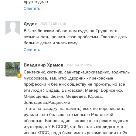
другое дело
Ответить
Дедок
2023.04.05 14:18
В Челябинском областном суде, на Труда, есть 
возможность, решить свои проблемы. Главное дать 
больше денег и знать кому.
Ответить
Владимир Храмов
2023.04.05 09:37
Сантехник, скотник, санитарка,архивариус, водитель 
мусоровоза, зав. мтф ,дворник - прекрасные 
профессии и без них обществу не прожить, но все 
эти люди : Сидаш, Быковская, Майер, Борисенко, 
Мирющенко, Зюзин, Медведев, Юрова, 
Золотарёва,Рощевский

  ( это на вскидку, на память) всех не перечислить, 
рулили - кто больше, кто меньше Ростовской 
областью. Вопрос один - их же кто то рекомендовал 
и утверждал? В СССР, что бы стать кандидатом в 
члены КПСС, надо было иметь рекомендации от 2х 