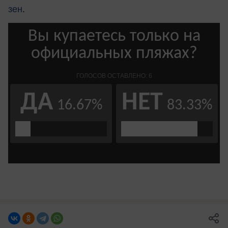
зен
.