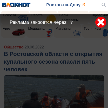
Ростов-на-Дону
Новости
Работа
Бары
Справочни
- рестораны
Реклама закроется через:
5
Авто
Медицина
Магазины
Гостиницы
Общество
28.06.2022
В Ростовской области с открытия
купального сезона спасли пять
человек