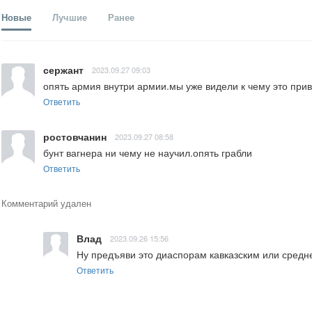
Новые
Лучшие
Ранее
сержант
2023.09.27 09:03
опять армия внутри армии.мы уже видели к чему это при
Ответить
ростовчанин
2023.09.27 08:58
бунт вагнера ни чему не научил.опять грабли
Ответить
Комментарий удален
Влад
2023.09.26 15:56
Ну предъяви это диаспорам кавказским или средне
Ответить