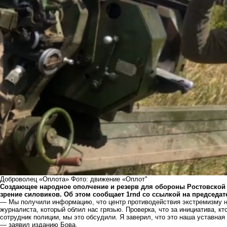
Доброволец «Оплота» Фото: движение «Оплот"
Создающее народное ополчение и резерв для обороны Ростовской 
зрение силовиков. Об этом сообщает 1rnd со ссылкой на председа
— Мы получили информацию, что центр противодействия экстремизму н
журналиста, который облил нас грязью. Проверка, что за инициатива, кт
сотрудник полиции, мы это обсудили. Я заверил, что это наша уставная
— заявил изданию Бова.