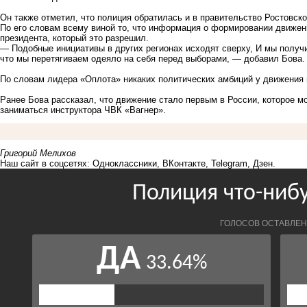
Он также отметил, что полиция обратилась и в правительство Ростовско
По его словам всему виной то, что информация о формировании движен
президента, который это разрешил.
— Подобные инициативы в других регионах исходят сверху, И мы получ
что мы перетягиваем одеяло на себя перед выборами, — добавил Бова.
По словам лидера «Оплота» никаких политических амбиций у движения 
Ранее Бова рассказал, что движение стало
первым
в России, которое м
заниматься
инструктора ЧВК «Вагнер».
Григорий Мелихов
Наш сайт в соцсетях:
Одноклассники
,
ВКонтакте
,
Telegram
,
Дзен
.