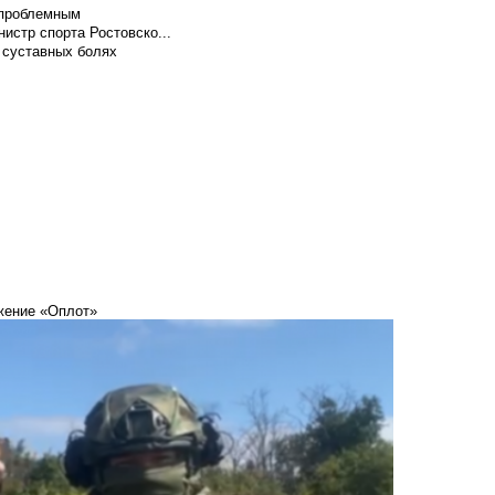
т проблемным
истр спорта Ростовско...
 суставных болях
жение «Оплот»