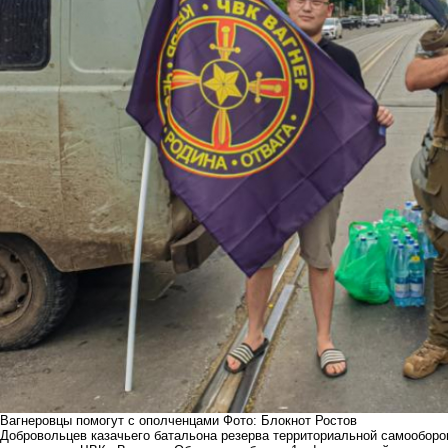
Вагнеровцы помогут с ополченцами Фото: Блокнот Ростов
Добровольцев казачьего батальона резерва территориальной самооборо