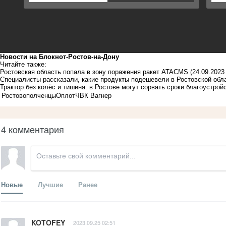
Новости на Блoкнoт-Ростов-на-Дону
Читайте также:
Ростовская область попала в зону поражения ракет ATACMS
(24.09.2023
Специалисты рассказали, какие продукты подешевели в Ростовской обл
Трактор без колёс и тишина: в Ростове могут сорвать сроки благоустрой
Ростов
ополченцы
Оплот
ЧВК Вагнер
4 комментария
Новые
Лучшие
Ранее
KOTOFEY
2023.09.25 02:51