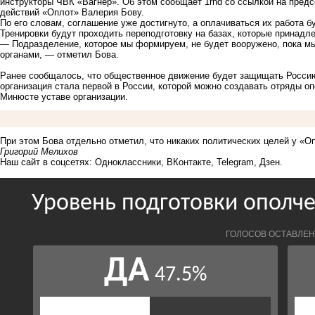
инструкторы ЧВК «Вагнер». Об этом сообщает 1rnd со ссылкой на пред
действий «Оплот» Валерия Бову.
По его словам, соглашение уже достигнуто, а оплачиваться их работа б
Тренировки будут проходить переподготовку на базах, которые принадл
— Подразделение, которое мы формируем, не будет вооружено, пока м
органами, — отметил Бова.
Ранее сообщалось, что общественное движение будет защищать Россию к
организация
стала
первой в России, которой можно создавать отряды оп
Минюсте уставе организации.
При этом Бова отдельно отметил, что никаких политических целей у «Оп
Григорий Мелихов
Наш сайт в соцсетях:
Одноклассники
,
ВКонтакте
,
Telegram
,
Дзен
.