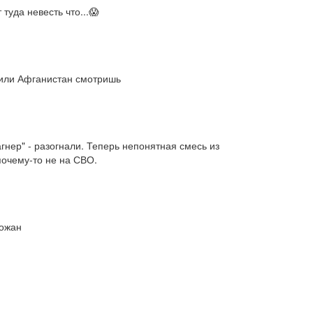
туда невесть что...😱
и или Афганистан смотришь
ер" - разогнали. Теперь непонятная смесь из 
почему-то не на СВО.
рожан