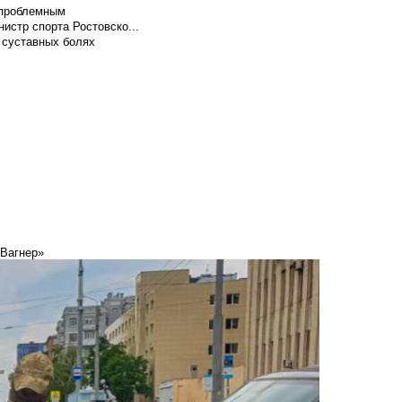
т проблемным
истр спорта Ростовско...
 суставных болях
«Вагнер»