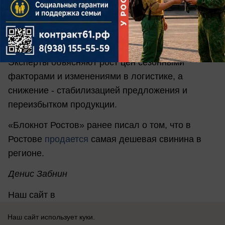
продукция в целом подорожала на 12%. При
этом яйца подешевели на 15%, а крупы и
бобовые - почти на 2%.
Эксперты объясняют рост цен сезонными
факторами и изменениями в логистике, а
снижение - стабилизацией предложения и
переизбытком продукции.
«Блокнот Ростов» ранее писал о том, что в
Ростове
продается
самая дешевая свинина в
регионе.
Денис Забнин
Наш сайт в
соцсетях:
Одноклассники
,
ВКонтакте
,
Telegram
,
Д
Наш сайт использует куки.
зен
.