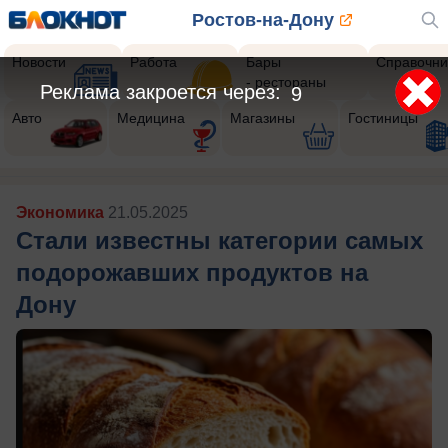
Ростов-на-Дону
Новости
Работа
Бары
Справочни
- рестораны
Реклама закроется через:
8
Авто
Медицина
Магазины
Гостиницы
Экономика
21.05.2025
Стали известны категории самых
подорожавших продуктов на
Дону