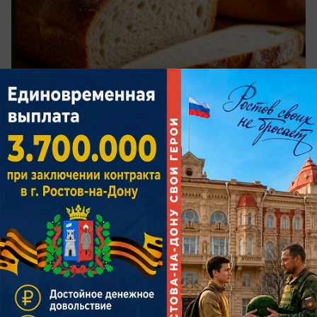
фото: сгенерировано ИИ / Шедеврум
По данным Ростовстата, в апреле 2025 года в
регионе наиболее заметно подорожали
свежие овощи — почти на 3% по сравнению с
мартом. Также выросли цены на
хлебобулочные изделия, прибавив более 2%.
Остальные категории продовольствия
показали умеренный рост в пределах 1%.
С начала года особенно выросли в цене
алкогольные напитки - на 9%, а плодоовощная