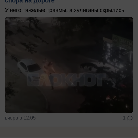
спора на дороге
У него тяжелые травмы, а хулиганы скрылись
вчера в 12:05
1