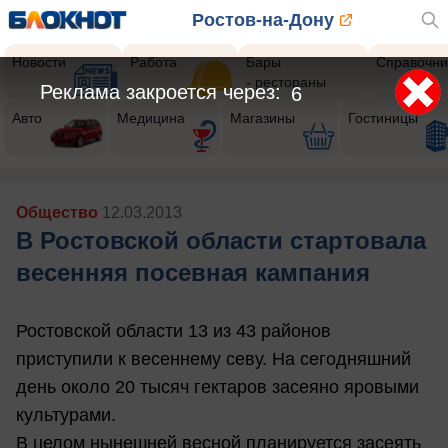
Ростов-на-Дону
Новости
Работа
Бары
Справочни
- рестораны
Реклама закроется через:
4
Авто
Медицина
Магазины
Гостиницы
Общество
12.03.2013
В Ростовской области стартовала
весенняя посевная кампания
Ростовской области 13 из 43 районов
приступили к весеннему севу. На сегодняшний
день около 20 тысяч гектаров засеяно яровыми
культурами.
В целом нынешней весной планируется засеять