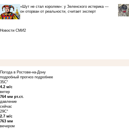
«Шут не стал королем»: у Зеленского истерика —
он оторван от реальности, считает эксперт
Новости СМИ2
Погода в Ростове-на-Дону
подробный прогноз
подробнее
35C°
4.2 м/с
ветер
764 мм рт.ст.
давление
сейчас
29C°
2.7 м/с
763 мм
вечером