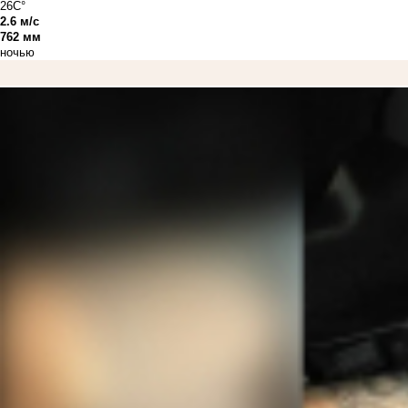
26C°
2.6 м/с
762 мм
ночью