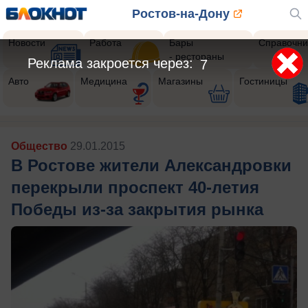
Ростов-на-Дону
Новости
Работа
Бары
Справочни
- рестораны
Реклама закроется через:
5
Авто
Медицина
Магазины
Гостиницы
Общество
29.01.2015
В Ростове жители Александровки
перекрыли проспект 40-летия
Победы из-за закрытия рынка