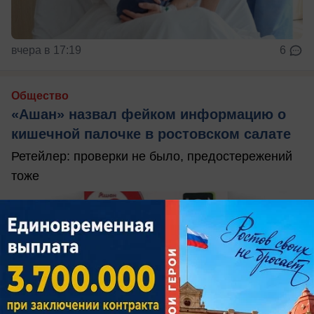
вчера в 17:19
6
Общество
«Ашан» назвал фейком информацию о
кишечной палочке в ростовском салате
Ретейлер: проверки не было, предостережений
тоже