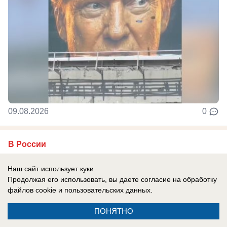
09.08.2026
0
В России
Новости СВО: ВС РФ сжигают НПЗ врага,
Наш сайт использует куки.
США отказали Киеву в Patriot, горят
Продолжая его использовать, вы даете согласие на обработку
немецкие заводы на Украине
файлов cookie
и пользовательских данных.
Главные новости СВО на утро 10 августа 2026
ПОНЯТНО
года.