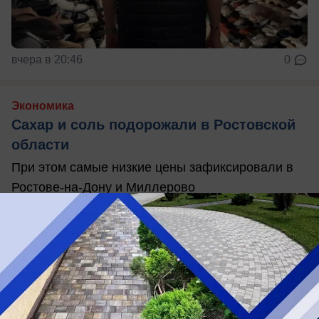
вчера в 20:46
0
Экономика
Сахар и соль подорожали в Ростовской
области
При этом самые низкие цены зафиксировали в
Ростове-на-Дону и Миллерово