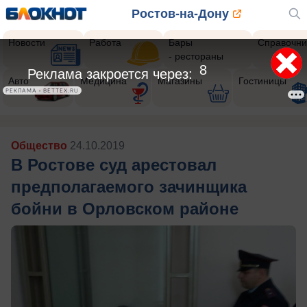
Ростов-на-Дону
Новости
Работа
Бары
Справочни
- рестораны
5
Реклама закроется через:
Авто
Медицина
Магазины
Гостиницы
РЕКЛАМА • BETTEX.RU
Общество
24.10.2019
В Ростове суд арестовал
предполагаемого зачинщика
бойни в Орловском районе