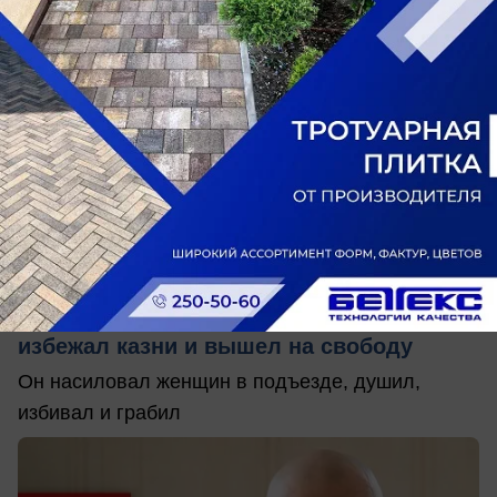
вчера в 19:50
0
Общество
Лифтер-убийца из Донецка: история
жуткого ростовского маньяка, который
избежал казни и вышел на свободу
Он насиловал женщин в подъезде, душил,
избивал и грабил