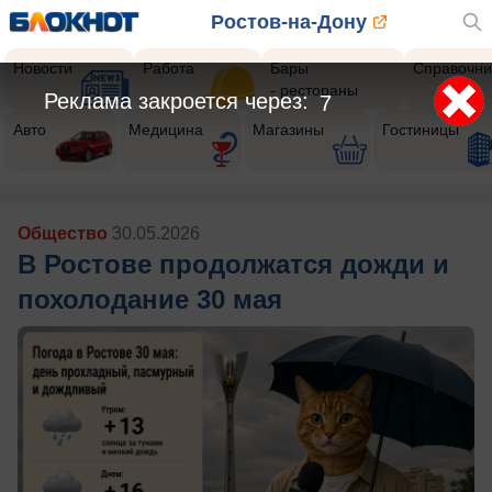
Ростов-на-Дону
Новости
Работа
Бары
Справочни
- рестораны
Реклама закроется через:
4
Авто
Медицина
Магазины
Гостиницы
Общество
30.05.2026
В Ростове продолжатся дожди и
похолодание 30 мая