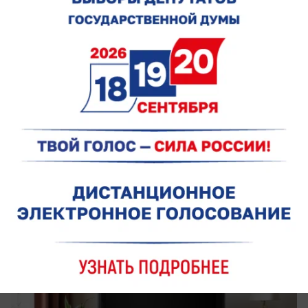
вчера в 18:00
0
Общество
Телевизоры и радио замолчат на
несколько часов: где в Ростовской
области отключат вещание
В нескольких районах Дона пройдут плановые
технические работы на передающем
оборудовании