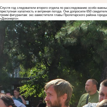
Спустя год следователи второго отдела по расследованию особо важны
преступная халатность и ветреная погода. Они допросили 650 свидетел
троим фигурантам: экс-заместителя главы Пролетарского района город
«Донэнерго».