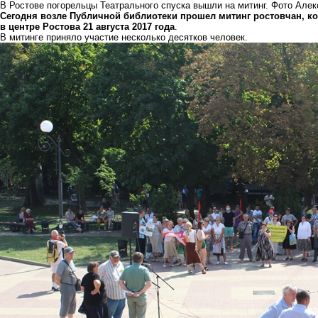
В Ростове погорельцы Театрального спуска вышли на митинг. Фото Але
Сегодня возле Публичной библиотеки прошел митинг ростовчан, ко
в центре Ростова 21 августа 2017 года
.
В митинге приняло участие несколько десятков человек.