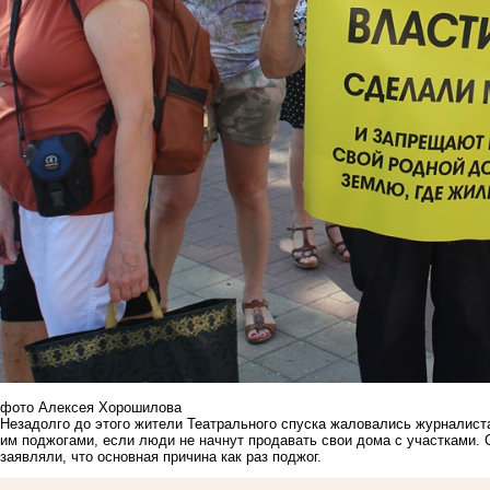
фото Алексея Хорошилова
Незадолго до этого жители Театрального спуска жаловались журналист
им поджогами, если люди не начнут продавать свои дома с участками.
заявляли, что основная причина как раз поджог.