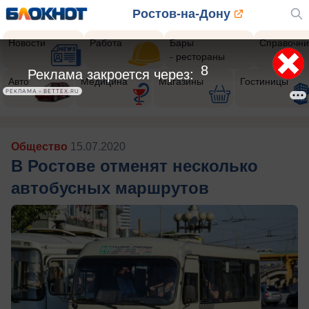
Ростов-на-Дону
Новости
Работа
Бары
Справочни
- рестораны
5
Реклама закроется через:
Авто
Медицина
Магазины
Гостиницы
РЕКЛАМА • BETTEX.RU
Общество
15.07.2020
В Ростове отменят несколько
автобусных маршрутов