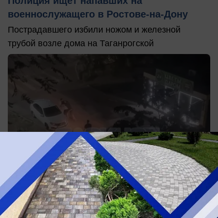
Полиция ищет напавших на
военнослужащего в Ростове-на-Дону
Пострадавшего избили ножом и железной
трубой возле дома на Таганрогской
сегодня в 16:05
0