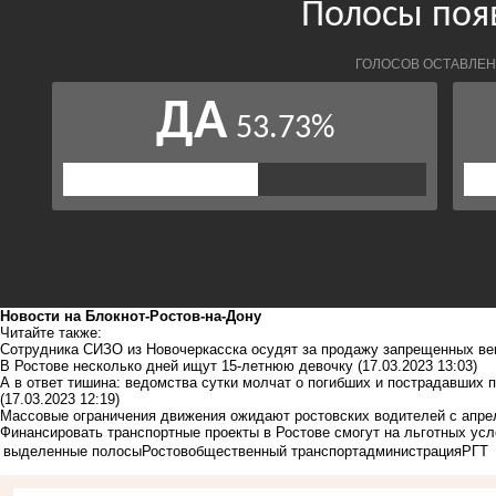
Новости на Блoкнoт-Ростов-на-Дону
Читайте также:
Сотрудника СИЗО из Новочеркасска осудят за продажу запрещенных в
В Ростове несколько дней ищут 15-летнюю девочку
(17.03.2023 13:03)
А в ответ тишина: ведомства сутки молчат о погибших и пострадавших 
(17.03.2023 12:19)
Массовые ограничения движения ожидают ростовских водителей с апре
Финансировать транспортные проекты в Ростове смогут на льготных ус
выделенные полосы
Ростов
общественный транспорт
администрация
РГТ