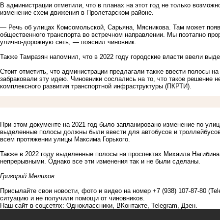
В администрации отметили, что в планах на этот год не только возмож
изменение схем движения в Пролетарском районе.
— Речь об улицах Комсомольской, Сарьяна, Мясникова. Там может поя
общественного транспорта во встречном направлении. Мы поэтапно про
улично-дорожную сеть, — пояснил чиновник.
Также Тамразян напомнил, что в 2022 году городские власти ввели выд
Стоит отметить, что администрации предлагали также ввести полосы на
забраковали эту идею. Чиновники сослались на то, что такое решение н
комплексного развития транспортной инфраструктуры (ПКРТИ).
При этом документе на 2021 год было запланировано изменение по ули
выделенные полосы должны были ввести для автобусов и троллейбусов 
всем протяжении улицы Максима Горького.
Также в 2022 году выделенные полосы на проспектах Михаила Нагибина
непрерывными. Однако все эти изменения так и не были сделаны.
Григорий Мелихов
Присылайте свои новости, фото и видео на номер +7 (938) 107-87-80 (Te
ситуацию и не получили помощи от чиновников.
Наш сайт в соцсетях:
Одноклассники
,
ВКонтакте
,
Telegram
,
Дзен
.