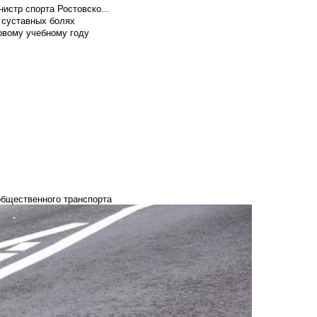
истр спорта Ростовско...
 суставных болях
овому учебному году
общественного транспорта