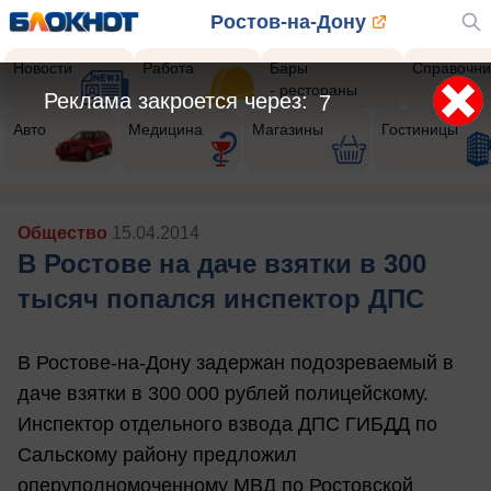
Ростов-на-Дону
Новости
Работа
Бары
Справочни
- рестораны
Реклама закроется через:
5
Авто
Медицина
Магазины
Гостиницы
Общество
15.04.2014
В Ростове на даче взятки в 300
тысяч попался инспектор ДПС
В Ростове-на-Дону задержан подозреваемый в
даче взятки в 300 000 рублей полицейскому.
Инспектор отдельного взвода ДПС ГИБДД по
Сальскому району предложил
оперуполномоченному МВД по Ростовской