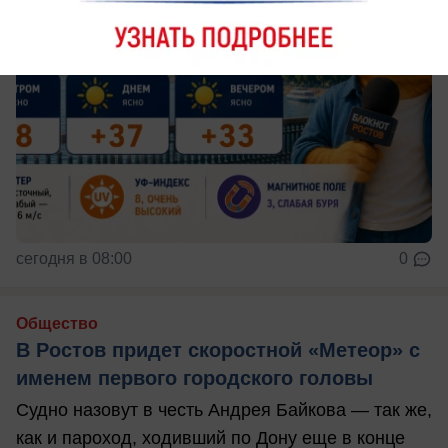
сегодня в 08:00
0
Общество
В Ростов придет скоростной «Метеор» с
именем первого городского головы
Судно назовут в честь Андрея Байкова — так же,
как и пароход, ходивший по Дону еще в конце