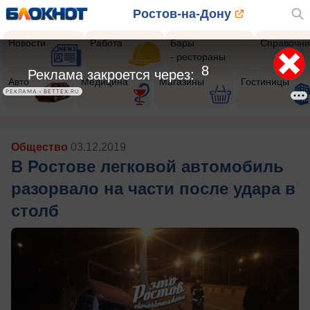
Ростов-на-Дону
Новости
Работа
Бары
Справочни
- рестораны
5
Реклама закроется через:
Авто
Медицина
Магазины
Гостиницы
РЕКЛАМА • BETTEX.RU
Общество
03.12.2019
В Ростове легковой автомобиль
разорвало на части после удара в
столб