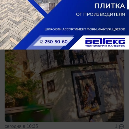
Общество
В Батайске закрыли кафе после
массового отравления посетителей
Дальнейшую судьбу заведения решит суд
сегодня в 10:35
1