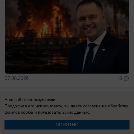
07.08.2026
0
В России
Наш сайт использует куки.
Втрое больше ракет: как Штаты готовят
Продолжая его использовать, вы даете согласие на обработку
файлов cookie
и пользовательских данных.
«массированный удар» по России — нам
есть чем ответить
ПОНЯТНО
Пентагон усиливает подводный флот.