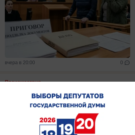
вчера в 20:00
0
Происшествия
Подростки сломали арендный самокат у
стелы «Освободителям Ростова»
Правоохранители установят личности
причастных к порче памятника подростков