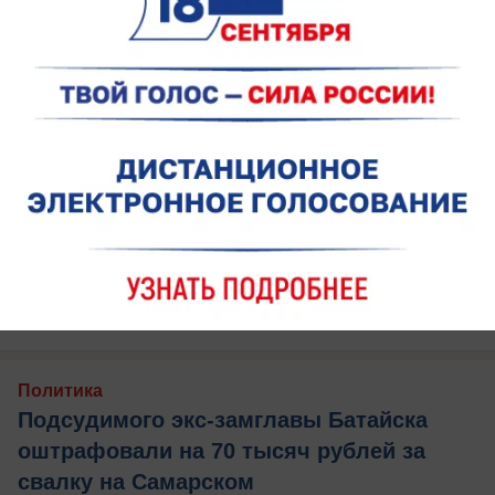
вчера в 19:20
0
Политика
Подсудимого экс-замглавы Батайска
оштрафовали на 70 тысяч рублей за
свалку на Самарском