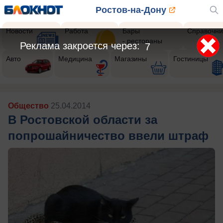
Ростов-на-Дону
Новости
Работа
Бары
Справочни
- рестораны
Реклама закроется через:
4
Авто
Медицина
Магазины
Гостиницы
Общество
25.04.2014
В Ростовcкой области за
попрошайничество ввели штраф