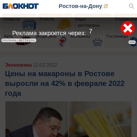
Ростов-на-Дону
Новости
Работа
Бары
Справочни
- рестораны
5
Реклама закроется через:
Авто
Медицина
Магазины
Гостиницы
РЕКЛАМА • BETTEX.RU
Экономика
11.03.2022
Цены на макароны в Ростове
выросли на 42% в феврале 2022
года