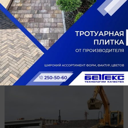
сегодня в 12:05
0
Общество
Проект новой дороги между
Таганрогской и Доватора в Ростове не
получил заключение экспертизы
Проект дороги от Таганрогской до Доватора в
Ростове не прошел госэкспертизу