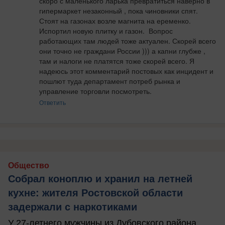
скоро с маленького ларька превратиться наверно в 
гипермаркет незаконный , пока чиновники спят. 
Стоят на газонах возле магнита на еременко. 
Испортил новую плитку и газон.  Вопрос 
работающих там людей тоже актуален. Скорей всего  
они точно не граждани России ))) а капни глубже , 
там и налоги не платятся тоже скорей всего. Я 
надеюсь этот комментарий постовых как инцидент и 
пошлют туда департамент потреб рынка и 
управление торговли посмотреть.
Ответить
Общество
Собрал коноплю и хранил на летней
кухне: жителя Ростовской области
задержали с наркотиками
У 27-летнего мужчины из Дубовского района