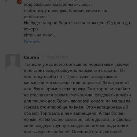
подрожавшие макароны вкушает. 

Любит икру паюсную, балыки, виски и т.п. 
деликатесы...

Но будет упорно бороться с ростом цен. С утра и до 
вечера.

Итог - на лицо...
Ответить
Сергей
2022.03.11 13:25
Так если у нас всего больше по нормативам , может 
и не стоит везде бездумно ларьки эти ставить.  От 
них толку особо нет. Цены выше, ассортимент 
меньше чем в магазине или на рынке. Зато грязи от 
них. Взять пример левенцовку. Там торгаши вообще 
не стесняются захватывать земли, создавать помехи 
для пешеходов. Вдоль дворовой дороги по маршала 
Жукова стоит вообще пивная. Это нестационарный 
объект. Торговать в нем запрещено. А тем более 
ночью. А тем более захватив часть дороги , и сделав 
себе входную группу и создавая помехе водителям 
при выезде из района!! Овощной стоит, который 