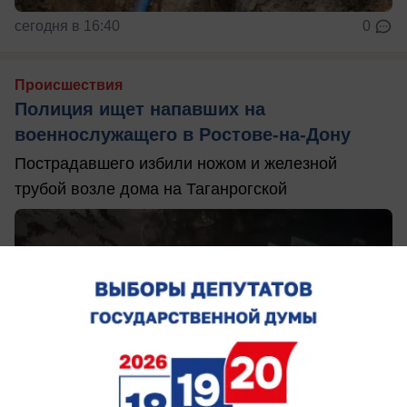
сегодня в 16:40
0
Происшествия
Полиция ищет напавших на
военнослужащего в Ростове-на-Дону
Пострадавшего избили ножом и железной
трубой возле дома на Таганрогской