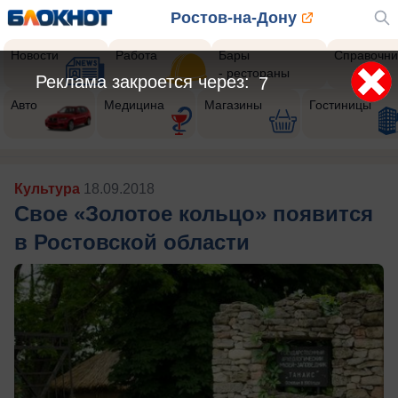
Ростов-на-Дону
Новости
Работа
Бары
Справочни
- рестораны
Реклама закроется через:
5
Авто
Медицина
Магазины
Гостиницы
Культура
18.09.2018
Свое «Золотое кольцо» появится
в Ростовской области