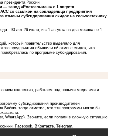
ба президента России
 — завод «Ростсельмаш» с 1 августа
ТАСС со ссылкой на совладельца предприятия
-за отмены субсидирования скидок на сельхозтехнику
а - 90 лет 26 июля, и с 1 августа на два месяца по 1
дий, который правительство выделяло для
того предприятия объявили об отмене скидок, что
 приобреталась по программе субсидирования.
охраняем коллектив, работаем над новыми моделями и
 программу субсидирования производителей
ин Бабкин тогда отметил, что эти программы могли бы
оказатели.
ber, WhatsApp). Звоните, если попали в сложную ситуацию
ссники
,
Facebook
,
ВКонтакте
,
Telegram
.