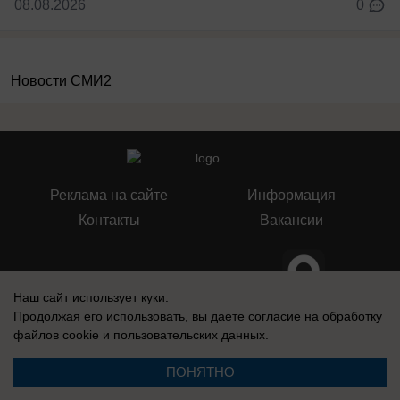
08.08.2026
0
Новости СМИ2
Реклама на сайте
Информация
Контакты
Вакансии
Наш сайт использует куки.
Запись о регистрации СМИ: Эл № ФС77-76112, выдано Федеральной
Продолжая его использовать, вы даете согласие на обработку
службой по надзору в сфере связи, информационных технологий и
файлов cookie
и пользовательских данных.
массовых коммуникаций (Роскомнадзор) 12 июля 2019 г.
ПОНЯТНО