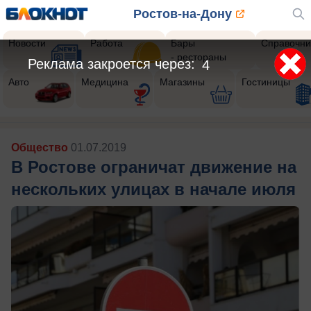
Ростов-на-Дону
Новости
Работа
Бары
Справочни
- рестораны
Реклама закроется через:
1
Авто
Медицина
Магазины
Гостиницы
Общество
01.07.2019
В Ростове ограничат движение на
нескольких улицах в начале июля