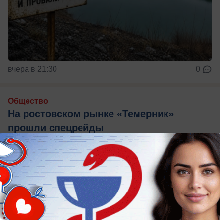
вчера в 21:30
0
Общество
На ростовском рынке «Темерник»
прошли спецрейды
Там искали незаконных мигрантов и подделки
брендов