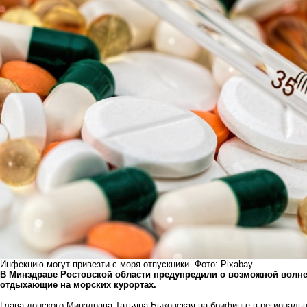
Инфекцию могут привезти с моря отпускники. Фото: Pixabay
В Минздраве Ростовской области предупредили о возможной волне 
отдыхающие на морских курортах.
Глава донского Минздрава Татьяна Быковская на брифинге в региональ