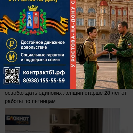
сегодня в 09:00
0
Общество
Выходной для поиска мужа: психолог
оценила идею сократить рабочую
неделю одиноким женщинам
Ранее общественный деятель предложила
освобождать одиноких женщин старше 28 лет от
работы по пятницам