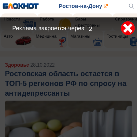
Ростов-на-Дону
Новости
Работа
Бары
Справочни
- рестораны
Авто
Медицина
Магазины
Гостиницы
Здоровье
28.10.2022
Ростовская область остается в
ТОП-5 регионов РФ по спросу на
антидепрессанты