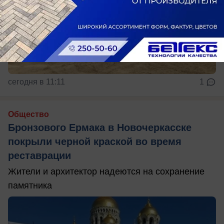
сегодня в 11:11
1
Общество
Бронзового Ермака в Новочеркасске
покрыли черной краской во время
реставрации
Жители и архитектор надеются на сохранение
памятника