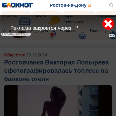
Ростов-на-Дону
Новости
Работа
Бары
Справочни
- рестораны
5
Реклама закроется через:
Авто
Медицина
Магазины
Гостиницы
РЕКЛАМА • BETTEX.RU
Общество
29.12.2014
Ростовчанка Виктория Лопырева
сфотографировалась топлесс на
балконе отеля