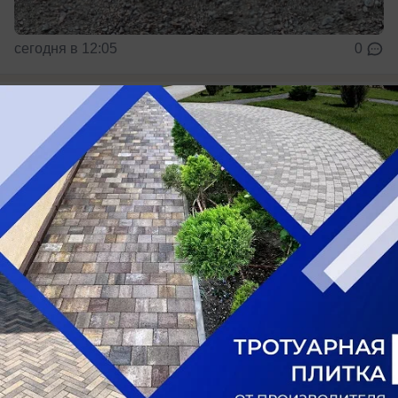
сегодня в 12:05
0
Общество
Проект новой дороги между
Таганрогской и Доватора в Ростове не
получил заключение экспертизы
Проект дороги от Таганрогской до Доватора в
Ростове не прошел госэкспертизу