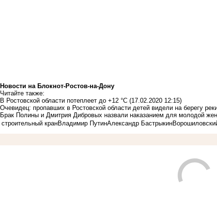
Новости на Блoкнoт-Ростов-на-Дону
Читайте также:
В Ростовской области потеплеет до +12 °С
(17.02.2020 12:15)
Очевидец: пропавших в Ростовской области детей видели на берегу рек
Брак Полины и Дмитрия Дибровых назвали наказанием для молодой же
строительный кран
Владимир Путин
Александр Бастрыкин
Ворошиловски