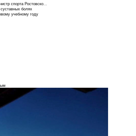
истр спорта Ростовско...
 суставных болях
овому учебному году
ным