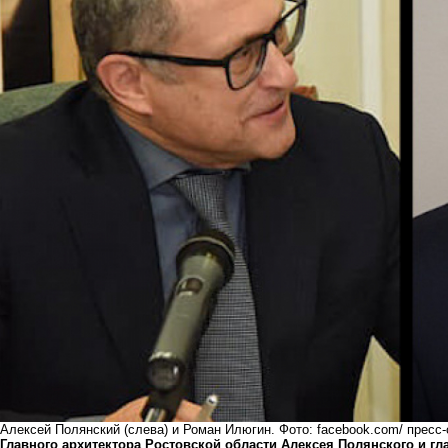
Алексей Полянский (слева) и Роман Илюгин. Фото: facebook.com/ пресс
Главного архитектора Ростовской области Алексея Полянского и г