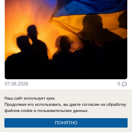
07.08.2026
0
Наш сайт использует куки.
В России
Продолжая его использовать, вы даете согласие на обработку
«Пора договариваться»: Маск
файлов cookie
и пользовательских данных.
отказывает Киеву в Starlink
ПОНЯТНО
Самый богатый человек планеты, миллиардер