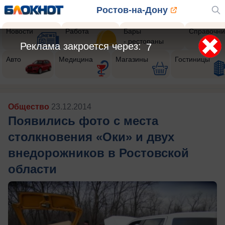
Ростов-на-Дону
Новости
Работа
Бары
Справочни
- рестораны
Реклама закроется через:
4
Авто
Медицина
Магазины
Гостиницы
Общество
23.12.2014
Появились фото с места
столкновения «Оки» и двух
внедорожников в Ростовской
области