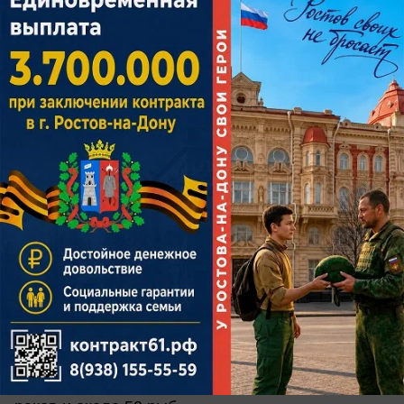
вчера в 19:10
0
Общество
Тысячи раков попались в сети
браконьеров: в Ростовской области
изъяли более 550 ловушек
Из незаконных снастей спасли более 3,5 тысячи