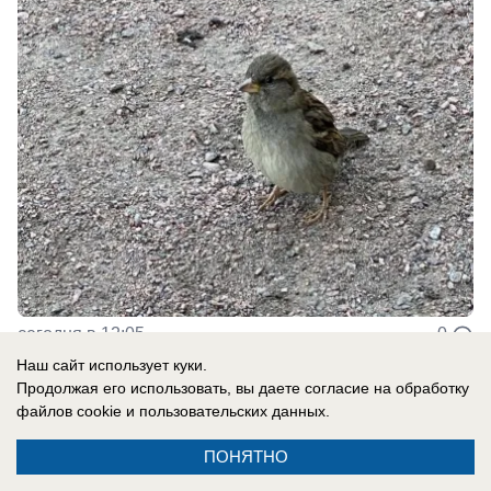
сегодня в 12:05
0
Наш сайт использует куки.
Продолжая его использовать, вы даете согласие на обработку
Общество
файлов cookie
и пользовательских данных.
Проект новой дороги между
ПОНЯТНО
Таганрогской и Доватора в Ростове не