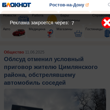
Ростов-на-Дону
Новости
Работа
Бары
Справочни
- рестораны
Реклама закроется через:
5
Авто
Медицина
Магазины
Гостиницы
Общество
11.06.2025
Облсуд отменил условный
приговор жителю Цимлянского
района, обстрелявшему
автомобиль соседей