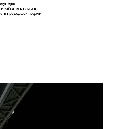
олугодие
й избежал казни и в...
вости прошедшей недели