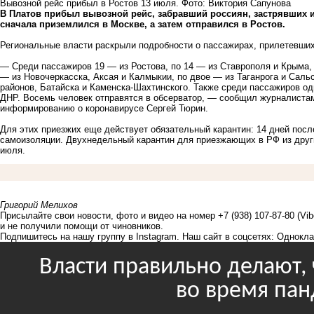
Вывозной рейс прибыл в Ростов 13 июля. Фото: Виктория Сапунова
В Платов прибыл вывозной рейс, забравший россиян, застрявших и
сначала приземлился в Москве, а затем отправился в Ростов.
Региональные власти раскрыли подробности о пассажирах, прилетевших
— Среди пассажиров 19 — из Ростова, по 14 — из Ставрополя и Крыма, 
— из Новочеркасска, Аксая и Калмыкии, по двое — из Таганрога и Сальс
районов, Батайска и Каменска-Шахтинского. Также среди пассажиров о
ДНР. Восемь человек отправятся в обсерватор, — сообщил журналистам
информированию о коронавирусе Сергей Тюрин.
Для этих приезжих еще действует обязательный карантин: 14 дней пос
самоизоляции. Двухнедельный карантин для приезжающих в РФ из друг
июля.
Григорий Мелихов
Присылайте свои новости, фото и видео на номер +7 (938) 107-87-80 (Vi
и не получили помощи от чиновников.
Подпишитесь на нашу группу в
Instagram
. Наш сайт в соцсетях:
Однокла