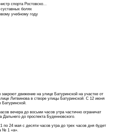
истр спорта Ростовско...
 суставных болях
овому учебному году
ы закроют движение на улице Батуринской на участке от
улице Литвинова в створе улицы Батуринской. С 12 июня
ы Батуринской.
часов вечера до восьми часов утра частично ограничат
а Дальнего до проспекта Буденновского.
1 по 24 мая с десяти часов утра до трех часов дня будет
а № 1 «а».