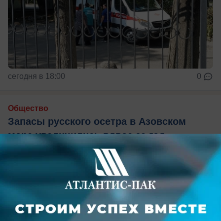
сегодня в 18:00
0
Общество
Запасы русского осетра в Азовском
море увеличились вдвое за год
Ученые связывают рост популяции с работой
рыбоводных заводов и усиленной охраной
водоема