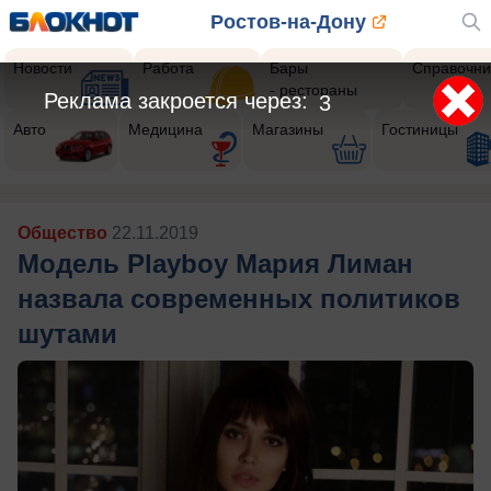
Ростов-на-Дону
Новости
Работа
Бары
Справочни
- рестораны
Реклама закроется через:
1
Авто
Медицина
Магазины
Гостиницы
Общество
22.11.2019
Модель Playboy Мария Лиман
назвала современных политиков
шутами