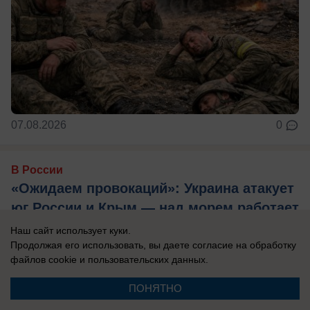
07.08.2026
0
В России
«Ожидаем провокаций»: Украина атакует
юг России и Крым — над морем работает
самолет-разведчик
Наш сайт использует куки.
Продолжая его использовать, вы даете согласие на обработку
Эксперты считают, что Киев хочет напугать
файлов cookie
и пользовательских данных.
туристов, отдыхающих на побережье.
ПОНЯТНО