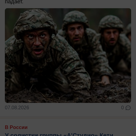
падает.
07.08.2026
0
В России
У солистки группы «А'Студио» Кети