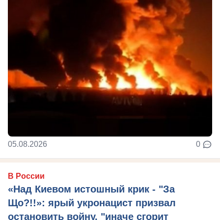
05.08.2026
0
В России
«Над Киевом истошный крик - "За
Що?!!»: ярый укронацист призвал
остановить войну, "иначе сгорит