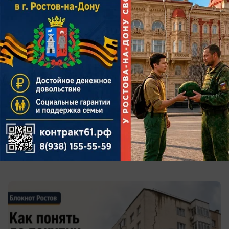
сегодня в 09:20
0
Общество
Трещины, долги и суды: как понять до
покупки квартиры, что дом будет
проблемным
Какие реестры стоит проверить ростовчанам,
почему новый ремонт в подъезде ничего не
гарантирует и когда предстоящий капремонт
может оказаться преимуществом