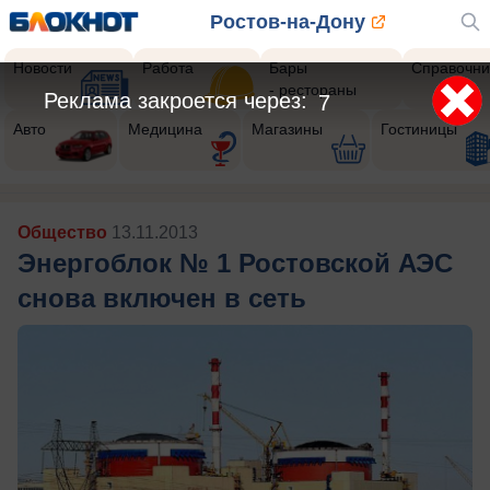
Ростов-на-Дону
Новости
Работа
Бары
Справочни
- рестораны
Реклама закроется через:
5
Авто
Медицина
Магазины
Гостиницы
Общество
13.11.2013
Энергоблок № 1 Ростовской АЭС
снова включен в сеть