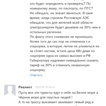
это будет определять и проверять? По 
номерному знаку, по паспорту, по ПТС?

Но обещать, не значит жениться. В своё 
время, когда строили Ростовскую АЭС 
обещали, что для жителей всей области 
электроэнергия будет дешевле на 30% чем в 
остальных регионах.

По факту этого снижения не произошло, 
более того до сих пор не отменена т.н. 
соцнорма, в которую летом не уложиться из-
за сплит-систем, кстати цена КВт даже по 
соцнорме одна из самых высоких в РФ. 
Губернатору надлежит немедленно снизить 
тариф на 30% и отменить незаконную 
соцнорму.
Ответить
Реалист
2023.06.18 06:44
Пусть все эти туристы едут к себе на Белое море а 
Чёрное море для смуглых людей !

А то на трассу выезжают занимают левый ряд и 