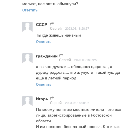
молчат, нас опять обманули?
Ответить
СССР
Сергей
2023.06.18 20:37
Ты где живёшь наивный
Ответить
гражданин
Сергей
2023.06.18 09:50
а вы что думали... обещанка цацанка , а 
дураку радость.... кто ж упустит такой куш да 
еще в летний период
Ответить
Игорь
Сергей
2023.06.18 08:07
По моему понятию местные жители - это все 
лица, зарегистрированные в Ростовской 
области.

И им положен бесплатный проезд. Кто и как 