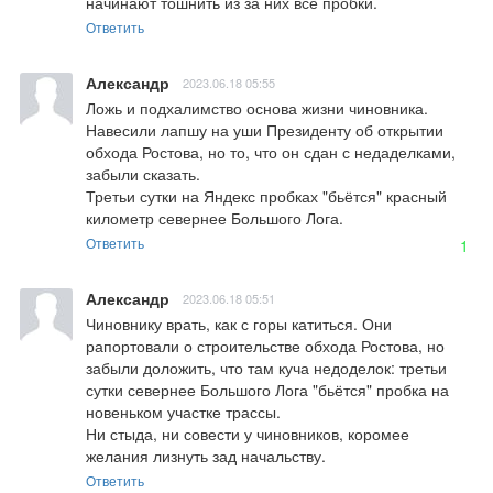
начинают тошнить из за них все пробки.
Ответить
Александр
2023.06.18 05:55
Ложь и подхалимство основа жизни чиновника. 
Навесили лапшу на уши Президенту об открытии 
обхода Ростова, но то, что он сдан с недаделками, 
забыли сказать.

Третьи сутки на Яндекс пробках "бьётся" красный 
километр севернее Большого Лога.
Ответить
1
Александр
2023.06.18 05:51
Чиновнику врать, как с горы катиться. Они 
рапортовали о строительстве обхода Ростова, но 
забыли доложить, что там куча недоделок: третьи 
сутки севернее Большого Лога "бьётся" пробка на 
новеньком участке трассы. 

Ни стыда, ни совести у чиновников, коромее 
желания лизнуть зад начальству.
Ответить