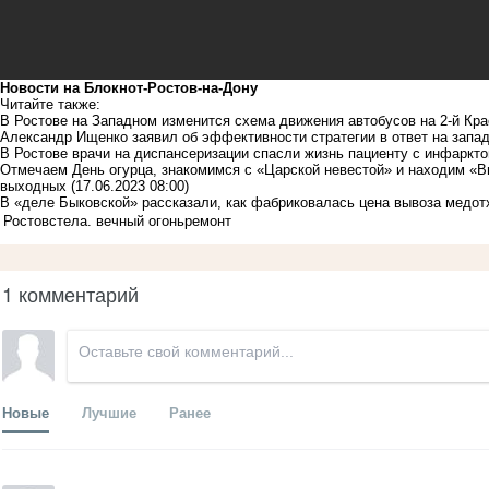
Новости на Блoкнoт-Ростов-на-Дону
Читайте также:
В Ростове на Западном изменится схема движения автобусов на 2-й Кр
Александр Ищенко заявил об эффективности стратегии в ответ на запа
В Ростове врачи на диспансеризации спасли жизнь пациенту с инфаркт
Отмечаем День огурца, знакомимся с «Царской невестой» и находим «Вн
выходных
(17.06.2023 08:00)
В «деле Быковской» рассказали, как фабриковалась цена вывоза медот
Ростов
стела. вечный огонь
ремонт
1 комментарий
Новые
Лучшие
Ранее