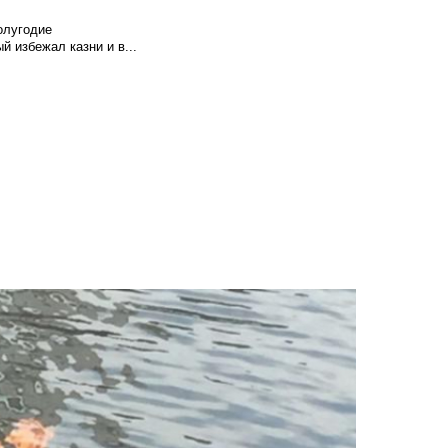
олугодие
й избежал казни и в...