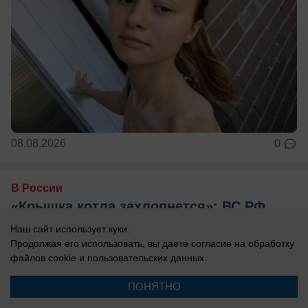
08.08.2026
0
В России
«Крышка котла захлопнется»: ВС РФ
прорываются в Харьковской области
Наш сайт использует куки.
Продолжая его использовать, вы даете согласие на обработку
Группировка ВСУ скоро окажется в котле в
файлов cookie
и пользовательских данных.
Харьковской области.
ПОНЯТНО