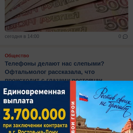
сегодня в 14:00
0
Общество
Телефоны делают нас слепыми?
Офтальмолог рассказала, что
происходит с глазами ростовчан
Почему к вечеру зрение становится размытым,
как распознать синдром сухого глаза и какие
симптомы требуют срочной помощи