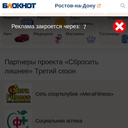
Ростов-на-Дону
Новости
Работа
Бары
Справочни
- рестораны
Реклама закроется через:
5
Авто
Медицина
Магазины
Гостиницы
Партнеры проекта «Сбросить
лишнее» Третий сезон
Сеть спортклубов «МегаFitness»
Социальная аптека