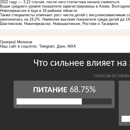
2022 году — 3,22 случая, после чего статистика начала снижаться.
Выше среднего уровня показатели зарегистрированы в Азове, Волгодонс
Новочеркасске и еще в 19 районах области.
Также специалисты отмечают рост числа детей с инсулинозависимым с
увеличилась на 19,2%. Наиболее высокие показатели среди детей до 14
Шахтинском, Новочеркасске, Новошахтинске, Ростове и Таганроге.
Григорий Мелихов
Наш сайт в соцсетях:
Telegram
,
Дзен
,
MAX
.