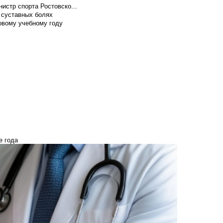
истр спорта Ростовско...
 суставных болях
овому учебному году
е года