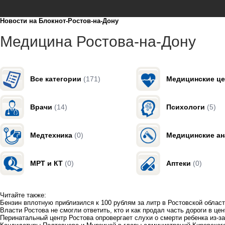
Новости на Блoкнoт-Ростов-на-Дону
Медицина Ростова-на-Дону
Все категории
(171)
Медицинские ц
Врачи
(14)
Психологи
(5)
Медтехника
(0)
Медицинские а
МРТ и КТ
(0)
Аптеки
(0)
Читайте также:
Бензин вплотную приблизился к 100 рублям за литр в Ростовской облас
Власти Ростова не смогли ответить, кто и как продал часть дороги в це
Перинатальный центр Ростова опровергает слухи о смерти ребенка из-з