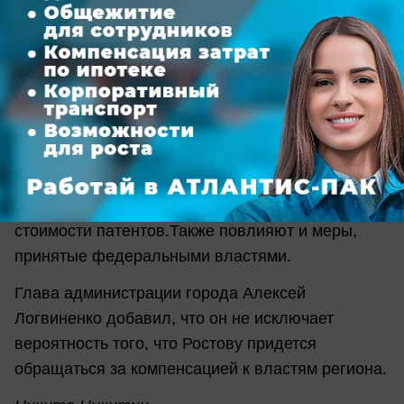
рублей, однако это пока предварительные
данные, о которых мы точно можем говорить.
Всего же бюджет может потерять до 1,6 млрд
рублей, – отметила Камбулова.
По словам замглавы уже точно не будут
получены деньги из-за введения льготных
ставок ЕНВД для малого бизнеса в наиболее
пострадавших отраслях экономики и снижения
стоимости патентов.Также повлияют и меры,
принятые федеральными властями.
Глава администрации города Алексей
Логвиненко добавил, что он не исключает
вероятность того, что Ростову придется
обращаться за компенсацией к властям региона.