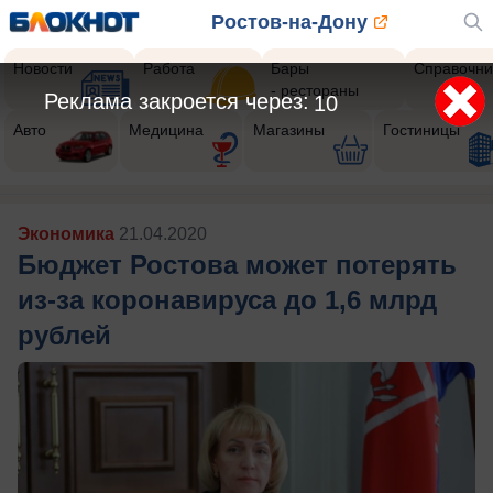
Ростов-на-Дону
Новости
Работа
Бары
Справочни
- рестораны
Реклама закроется через:
9
Авто
Медицина
Магазины
Гостиницы
Экономика
21.04.2020
Бюджет Ростова может потерять
из-за коронавируса до 1,6 млрд
рублей