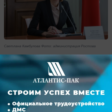
Светлана Камбулова Фото: администрация Ростова
Бюджет Ростова-на-Дону из-за ситуации,
связанной с распространением новой
коронавирусной инфекции, может потерять
до 1,6 млрд рублей. Об этом на заседании
городской думы сообщила заместитель
главы администрации города по экономике
Светлана Камбулова.
– По нашим прогнозам потери составят 300 млн