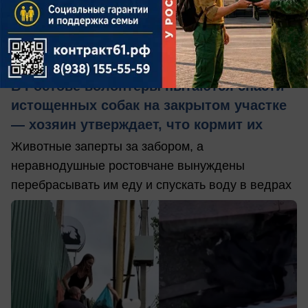
сегодня в 13:52
0
Общество
В Ростове волонтеры пытаются спасти
истощенных собак на закрытом участке
— хозяин утверждает, что кормит их
Животные заперты за забором, а
неравнодушные ростовчане вынуждены
перебрасывать им еду и спускать воду в ведрах