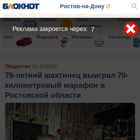
Ростов-на-Дону
Новости
Работа
Бары
Справочни
- рестораны
Реклама закроется через:
4
Авто
Медицина
Магазины
Гостиницы
Общество
16.10.2013
75-летний шахтинец выиграл 70-
километровый марафон в
Ростовской области