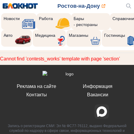
Ростов-на-Дону
Новости
Работа
Бары
Справочни
- рестораны
Авто
Медицина
Магазины
Гостиницы
Cannot find 'contests_works' template with page 'section'
Реклама на сайте
Информация
Контакты
Вакансии
Запись о регистрации СМИ: Эл № ФС77-76112, выдано Федеральной
службой по надзору в сфере связи, информационных технологий и