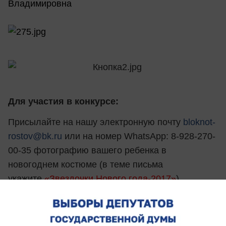
Владимировна
Для участия в конкурсе:
Присылайте на нашу электронную почту
bloknot-
rostov@bk.ru
или на номер WhatsApp: 8-928-270-
00-35 фотографию вашего ребенка в
новогоднем костюме (в теме письма
укажите
«Звездочки Нового года-2017»
).
Напишите имя и возраст ребенка, а также
несколько предложений о нем и этом костюме.
Укажите свои контактные данные. Также