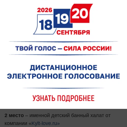
пришлите текст: «Я, Анна Ивановна Иванова,
разрешаю использовать фото своей дочери
Елены, 02.11.2012 г.р., на сайте bloknot-rostov.ru
в конкурсе
«Звездочки Нового года-2017».
Ждем ваших фотографий!
Победители конкурса получат:
1 место
– сертификат на 5000 рублей в магазин
игрушек от центра непрерывного
образования
«Современник»
и приз
эквивалентный 5000 рублей от
стоматологической клиники
«Авторская
стоматология»
2 место
– именной детский банный халат от
компании «
Kylt-love.ru»