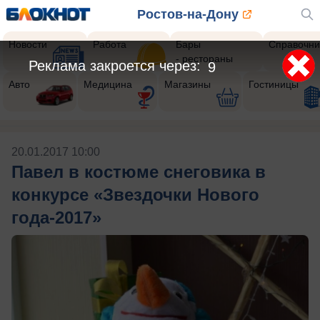
Ростов-на-Дону
Новости
Работа
Бары
Справочни
- рестораны
Реклама закроется через:
9
Авто
Медицина
Магазины
Гостиницы
20.01.2017 10:00
Павел в костюме снеговика в
конкурсе «Звездочки Нового
года-2017»