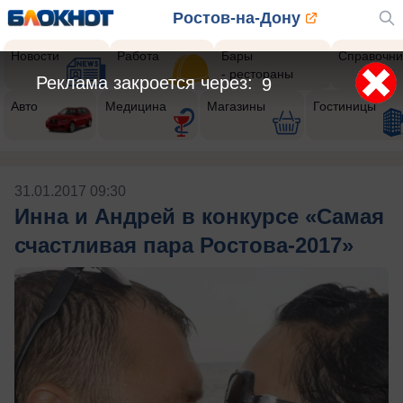
Ростов-на-Дону
Новости
Работа
Бары
Справочни
- рестораны
Реклама закроется через:
9
Авто
Медицина
Магазины
Гостиницы
31.01.2017 09:30
Инна и Андрей в конкурсе «Самая
счастливая пара Ростова-2017»