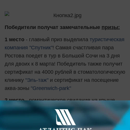
Победители получат замечательные
призы:
1 место
- главный приз выделила
туристическая
компания "Спутник"
! Самая счастливая пара
Ростова поедет в тур в Большой Сочи на 3 дня
для двоих к 8 марта! Победитель также получит
сертификат на 4000 рублей в стоматологическую
клинику
"Эль-таж"
и сертификат на посещение
аква-зоны
"Greenwich-park"
2 место
- романтическое свидание на крыше
от
Агентства оригинальных свиданий
"Рандеву"
, сертификат на 2000 рублей в
стоматологическую клинику
"Эль-таж"
и