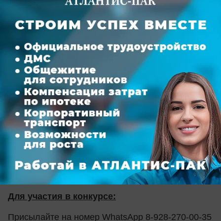
сертификат на посещение аква-зоны
"Greenwich-
park"
3 место
- ужин со второй половинкой от
Bar &
Kitchen "Sonm"
, сертификат на 1000 рублей в
стоматологическую клинику "
Эль-
таж"
, сертификат на посещение аква-
зоны
"Greenwich-park".
4 место
- СПА-день для двоих от СПА
центра
"Султан СПА",
Десяти победителям конкурса «Самая
счастливая пара Ростова-2017» будут вручены
незабываемые романтические подарки.
Для участия в конкурсе:
Присылайте на номер WhatsApp 8-928-270-00-35