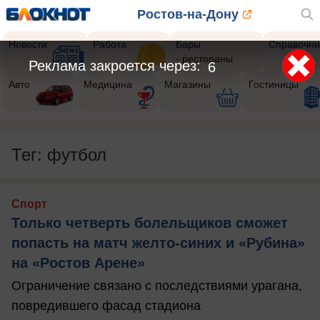
Ростов-на-Дону
Новости
Работа
Бары
Справочни
- рестораны
Реклама закроется через:
4
Авто
Медицина
Магазины
Гостиницы
Тег: футбол
Спорт
Только четверть болельщиков сможет
попасть на матч желто-синих и «Рубина»
на «Ростов Арене»
Ограничение связано с последствиями урагана,
повредившего фасад стадиона