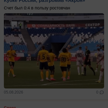
Кубке России, разгромив «Акрон»
Счет был 0:4 в пользу ростовчан
05.08.2026
0
Спорт