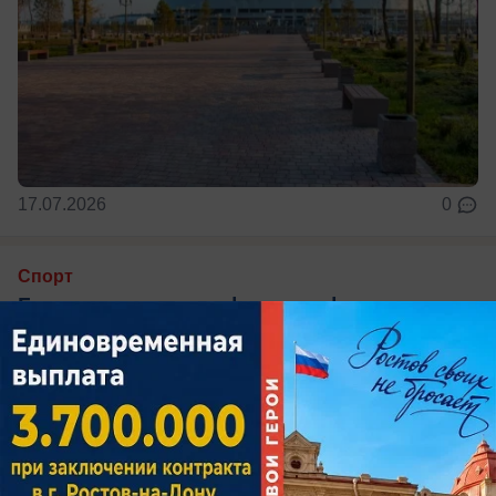
17.07.2026
0
Спорт
Где смотреть полуфинал и финал
ЧМ-2026 в Ростове?
В борьбе за главный трофей турнира остаются
сильнейшие сборные