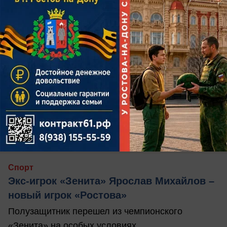
15.07.2026
0
Спорт
Экс-игрок «Зенита» Ярослав Михайлов –
новый игрок «Ростова»
Полузащитник перешел из чемпионского
«Зенита» на особых условиях