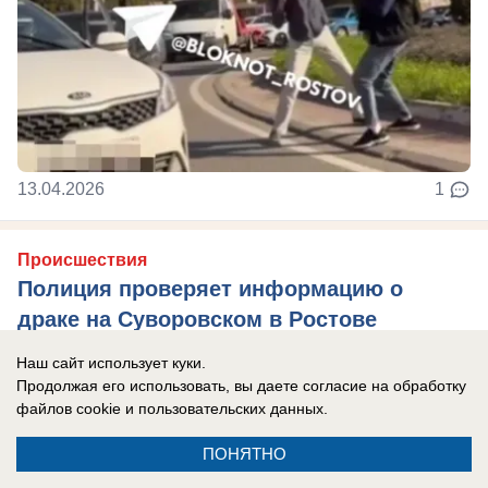
13.04.2026
1
Происшествия
Полиция проверяет информацию о
драке на Суворовском в Ростове
Сообщения о массовой потасовке с
Наш сайт использует куки.
пострадавшими появились в сети
Продолжая его использовать, вы даете согласие на обработку
файлов cookie
и пользовательских данных.
ПОНЯТНО