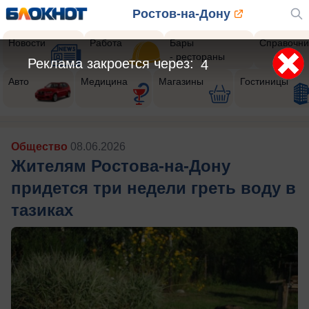
Ростов-на-Дону
Новости
Работа
Бары
Справочни
- рестораны
Реклама закроется через:
2
Авто
Медицина
Магазины
Гостиницы
Общество
08.06.2026
Жителям Ростова-на-Дону
придется три недели греть воду в
тазиках