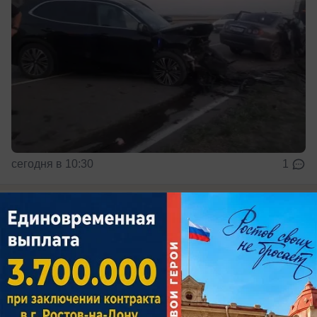
сегодня в 10:30
1
Происшествия
В центре Ростова огородили аварийный
дом на Большой Садовой из-за угрозы
обрушения
Власти ввели режим повышенной готовности
возле дома № 94