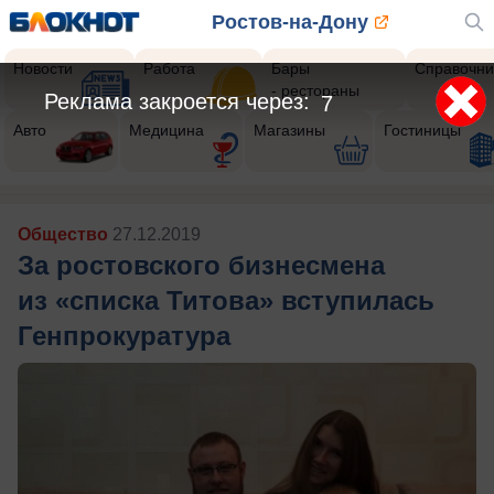
Ростов-на-Дону
Новости
Работа
Бары
Справочни
- рестораны
Реклама закроется через:
4
Авто
Медицина
Магазины
Гостиницы
Общество
27.12.2019
За ростовского бизнесмена
из «списка Титова» вступилась
Генпрокуратура