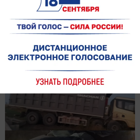
сегодня в 11:31
0
Происшествия
Водитель иномарки погиб после
столкновения со встречной фурой на
трассе «Ростов – Новошахтинск»
Столкновение с грузовиком произошло ночью на
25-м километре дороги