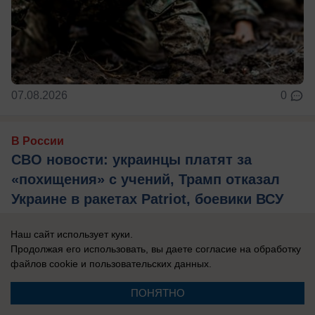
07.08.2026
0
В России
СВО новости: украинцы платят за
«похищения» с учений, Трамп отказал
Украине в ракетах Patriot, боевики ВСУ
тонут при форсировании Северского
Наш сайт использует куки.
Донца
Продолжая его использовать, вы даете согласие на обработку
Главные новости СВО на утро 7 августа 2026
файлов cookie
и пользовательских данных.
года.
ПОНЯТНО