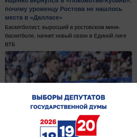
Ищенко вернулся в «Локомотив-Кубань»:
почему уроженцу Ростова не нашлось
места в «Далласе»
Баскетболист, выросший в ростовском мини-
баскетболе, начнет новый сезон в Единой лиге
ВТБ