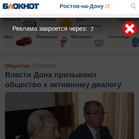
Ростов-на-Дону
Новости
Работа
Бары
Справочни
- рестораны
Реклама закроется через:
5
Авто
Медицина
Магазины
Гостиницы
Общество
27.03.2014
Власти Дона призывают
общество к активному диалогу