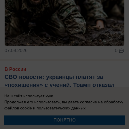
07.08.2026
0
В России
СВО новости: украинцы платят за
«похищения» с учений, Трамп отказал
Украине в ракетах Patriot, боевики ВСУ
Наш сайт использует куки.
тонут при форсировании Северского
Продолжая его использовать, вы даете согласие на обработку
файлов cookie
и пользовательских данных.
Донца
Главные новости СВО на утро 7 августа 2026
ПОНЯТНО
года.