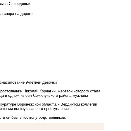
 сына Свиридовых
а спора на дороге
изнасилование 9-летней девочки
 ростовчанин Николай Корчагин, жертвой которого стала
ода в одном из сел Семилукского района мужчина
окуратуре Воронежской области. - Вердиктом коллегии
ершении вышеуказанного преступления.
ти он был в гостях у родственников.