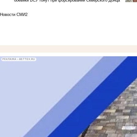
боевики ВСУ тонут при форсировании Северского Донца
Новости СМИ2
РЕКЛАМА • BETTEX.RU