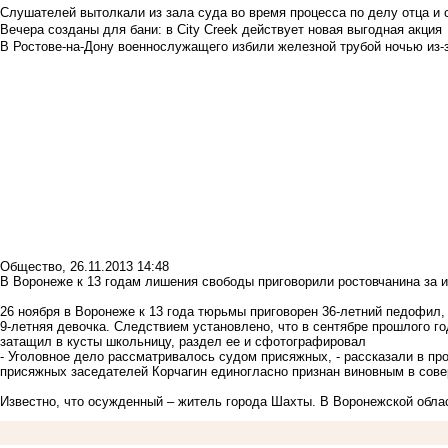
Слушателей вытолкали из зала суда во время процесса по делу отца и
Вечера созданы для бани: в City Creek действует новая выгодная акция
В Ростове-на-Дону военнослужащего избили железной трубой ночью из-з
Общество
,
26.11.2013 14:48
В Воронеже к 13 годам лишения свободы приговорили ростовчанина за 
26 ноября в Воронеже к 13 года тюрьмы приговорен 36-летний педофил,
9-летняя девочка. Следствием установлено, что в сентябре прошлого г
затащил в кусты школьницу, раздел ее и сфотографировал
- Уголовное дело рассматривалось судом присяжных, - рассказали в пр
присяжных заседателей Корчагин единогласно признан виновным в сов
Известно, что осужденный – житель города Шахты. В Воронежской облас